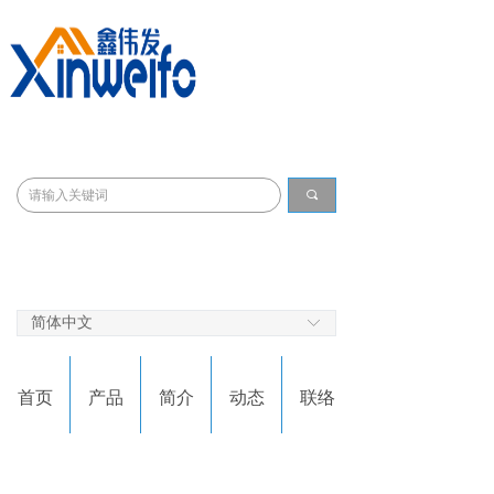
环球实
惠州市
끠
简体中文
ꀅ
首页
产品
简介
动态
联络